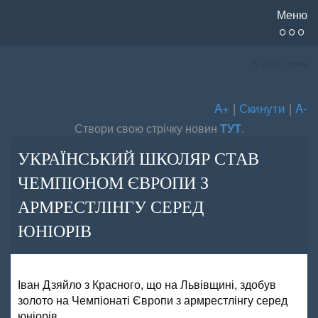
Меню
Dark mode
A+
|
Скинути
|
A-
Створи свою стрічку новин
ТУТ
.
УКРАЇНСЬКИЙ ШКОЛЯР СТАВ
ЧЕМПІОНОМ ЄВРОПИ З
АРМРЕСТЛІНГУ СЕРЕД
ЮНІОРІВ
Іван Дзяйло з Красного, що на Львівщині, здобув
золото на Чемпіонаті Європи з армрестлінгу серед
юніорів.