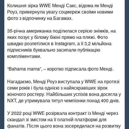
Колишня зірка WWE Менді Сакс, відома як Менді
Роуз, привернула увагу соцмереж своїми новими
фото з відпочинку на Багамах.
35-річна американка поділилася серією знімків, на
яких позує у білому бікіні прямо на пляжі. Фото
швидко розлетілися в Instagram, а її 3,2 мільйона
підписників буквально засипали публікацію
компліментами.
“Bahama mama”, – коротко підписала фото Менді.
Нагадаємо, Менді Роуз виступала у WWE на протязі
семи років і була однією з найяскравіших зірок
жіночого ростеру. Найбільших успіхів вона досягла у
NXT, де утримувала титул чемпіонки понад 400 днів.
У 2022 році WWE розірвала контракт із Менді через
скандал зі змістом на її платній платформі для
фанатів. Після цього вона зосередилася на розвитку