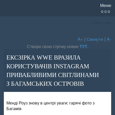
Меню
Dark mode
A+
|
Скинути
|
A-
Створи свою стрічку новин
ТУТ
.
ЕКСЗІРКА WWE ВРАЗИЛА
КОРИСТУВАЧІВ INSTAGRAM
ПРИВАБЛИВИМИ СВІТЛИНАМИ
З БАГАМСЬКИХ ОСТРОВІВ
Менді Роуз знову в центрі уваги: гарячі фото з
Багамів