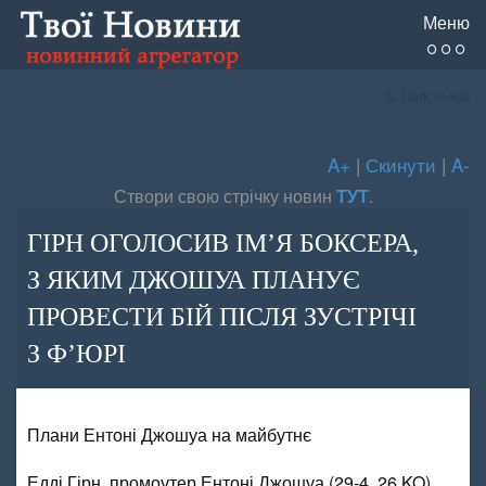
Меню
Dark mode
A+
|
Скинути
|
A-
Створи свою стрічку новин
ТУТ
.
ГІРН ОГОЛОСИВ ІМ’Я БОКСЕРА,
З ЯКИМ ДЖОШУА ПЛАНУЄ
ПРОВЕСТИ БІЙ ПІСЛЯ ЗУСТРІЧІ
З Ф’ЮРІ
Плани Ентоні Джошуа на майбутнє
Едді Гірн, промоутер Ентоні Джошуа (29-4, 26 KO),