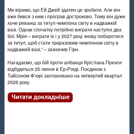
Ми віримо, що Ей Джей здатен це зробити. Але він
вже бився з ним і програв достроково. Тому він дуже
хоче реванш за титул чемпіона світу в надважкій
вазі. Однак спочатку потрібно виграти наступні два
бої. Мрія – виграти їх і у 2027 році знову поборотися
за титул, щоб стати триразовим чемпіоном світу в
надважкій вазі,” – зазначив Гірн.
Нагадаємо, що бій проти албанця Крістіана Пренги
відбудеться 25 липня в Ер-Ріяді. Поєдинок з
Тайсоном Ф’юрі заплановано на четвертий квартал
2026 року.