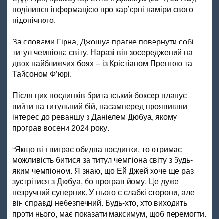
поділився інформацією про кар’єрні наміри свого
підопічного.
За словами Гірна, Джошуа прагне повернути собі
титул чемпіона світу. Наразі він зосереджений на
двох найближчих боях – із Крістіаном Пренгою та
Тайсоном Ф’юрі.
Після цих поєдинків британський боксер планує
вийти на титульний бій, насамперед проявивши
інтерес до реваншу з Даніелем Дюбуа, якому
програв восени 2024 року.
“Якщо він виграє обидва поєдинки, то отримає
можливість битися за титул чемпіона світу з будь-
яким чемпіоном. Я знаю, що Ей Джей хоче ще раз
зустрітися з Дюбуа, бо програв йому. Це дуже
незручний суперник. У нього є слабкі сторони, але
він справді небезпечний. Будь-хто, хто виходить
проти нього, має показати максимум, щоб перемогти.