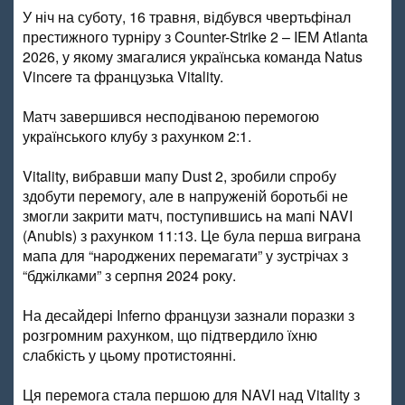
У ніч на суботу, 16 травня, відбувся чвертьфінал
престижного турніру з Counter-Strike 2 – IEM Atlanta
2026, у якому змагалися українська команда Natus
Vincere та французька Vitality.
Матч завершився несподіваною перемогою
українського клубу з рахунком 2:1.
Vitality, вибравши мапу Dust 2, зробили спробу
здобути перемогу, але в напруженій боротьбі не
змогли закрити матч, поступившись на мапі NAVI
(Anubis) з рахунком 11:13. Це була перша виграна
мапа для “народжених перемагати” у зустрічах з
“бджілками” з серпня 2024 року.
На десайдері Inferno французи зазнали поразки з
розгромним рахунком, що підтвердило їхню
слабкість у цьому протистоянні.
Ця перемога стала першою для NAVI над Vitality з