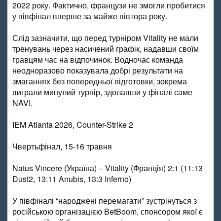
2022 року. Фактично, французи не змогли пробитися
у півфінал вперше за майже півтора року.
Слід зазначити, що перед турніром Vitality не мали
тренувань через насичений графік, надавши своїм
гравцям час на відпочинок. Водночас команда
неодноразово показувала добрі результати на
змаганнях без попередньої підготовки, зокрема
виграли минулий турнір, здолавши у фіналі саме
NAVI.
IEM Atlanta 2026, Counter-Strike 2
Чвертьфінал, 15-16 травня
Natus Vincere (Україна) – Vitality (Франція) 2:1 (11:13
Dust2, 13:11 Anubis, 13:3 Inferno)
У півфіналі “народжені перемагати” зустрінуться з
російською організацією BetBoom, спонсором якої є