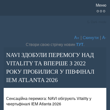
Меню
Dark mode
A+
|
Скинути
|
A-
Створи свою стрічку новин
ТУТ
.
NAVI ЗДОБУЛИ ПЕРЕМОГУ НАД
VITALITY ТА ВПЕРШЕ З 2022
РОКУ ПРОБИЛИСЯ У ПІВФІНАЛ
IEM ATLANTA 2026
Сенсаційна перемога: NAVI обігрують Vitality у
чвертьфіналі IEM Atlanta 2026