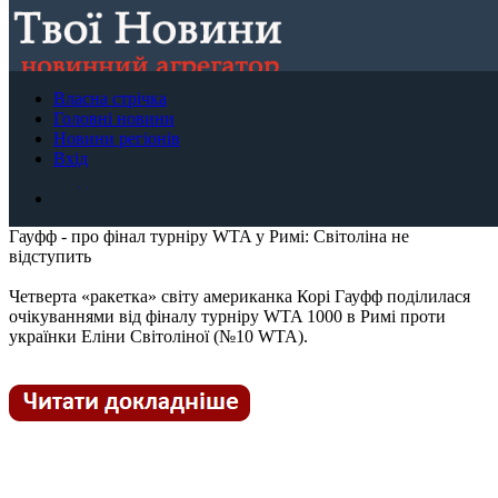
Р
Головні новини
Власна стрічка
Dark mode
Новини регіонів
Головні новини
Власна стрічка
Новини регіонів
+ЗМІ
Вхід
A+
|
Скинути
|
A-
Вхід
Створи свою стрічку новин
ТУТ
.
Створи свою стрічку новин
ТУТ
.
Гауфф - про фінал турніру WTA у Римі: Світоліна не
відступить
Четверта «ракетка» світу американка Корі Гауфф поділилася
очікуваннями від фіналу турніру WTA 1000 в Римі проти
українки Еліни Світоліної (№10 WTA).