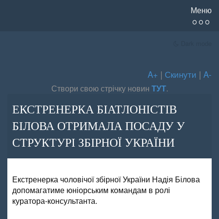
Меню
Dark mode
A+
|
Скинути
|
A-
Створи свою стрічку новин
ТУТ
.
ЕКСТРЕНЕРКА БІАТЛОНІСТІВ
БІЛОВА ОТРИМАЛА ПОСАДУ У
СТРУКТУРІ ЗБІРНОЇ УКРАЇНИ
Екстренерка чоловічої збірної України Надія Білова
допомагатиме юніорським командам в ролі
куратора-консультанта.