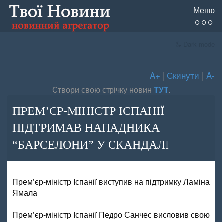
Меню
Dark mode
A+
|
Скинути
|
A-
Створи свою стрічку новин
ТУТ
.
ПРЕМ’ЄР-МІНІСТР ІСПАНІЇ
ПІДТРИМАВ НАПАДНИКА
“БАРСЕЛОНИ” У СКАНДАЛІ
Прем’єр-міністр Іспанії виступив на підтримку Ламіна
Ямала
Прем’єр-міністр Іспанії Педро Санчес висловив свою