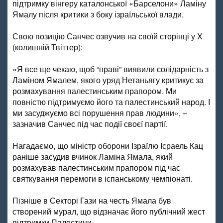
підтримку вінгеру каталонської «Барселони» Ламіну
Ямалу після критики з боку ізраїльської влади.
Свою позицію Санчес озвучив на своїй сторінці у X
(колишній Твіттер):
«Я все ще чекаю, щоб “праві” виявили солідарність з
Ламіном Ямалем, якого уряд Нетаньягу критикує за
розмахування палестинським прапором. Ми
повністю підтримуємо його та палестинський народ. І
ми засуджуємо всі порушення прав людини», –
зазначив Санчес під час події своєї партії.
Нагадаємо, що міністр оборони Ізраїлю Ісраель Кац
раніше засудив вчинок Ламіна Ямала, який
розмахував палестинським прапором під час
святкування перемоги в іспанському чемпіонаті.
Пізніше в Секторі Гази на честь Ямала був
створений мурал, що відзначає його публічний жест
підтримки Палестини.