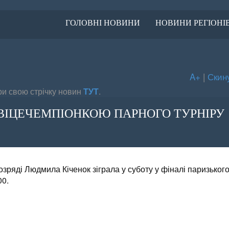
ГОЛОВНІ НОВИНИ
НОВИНИ РЕГІОНІ
A+
|
Скин
и свою стрічку новин
ТУТ
.
ВІЦЕЧЕМПІОНКОЮ ПАРНОГО ТУРНІРУ
зряді Людмила Кіченок зіграла у суботу у фіналі паризьког
00.