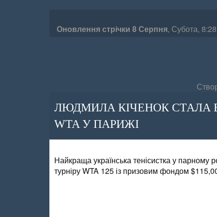
Оновлення стрічки
8
Серпня
,
Субота,
8:28
Створ
ЛЮДМИЛА КІЧЕНОК СТАЛА 
WTA У ПАРИЖІ
Найкраща українська тенісистка у парному ро
турніру WTA 125 із призовим фондом $115,0