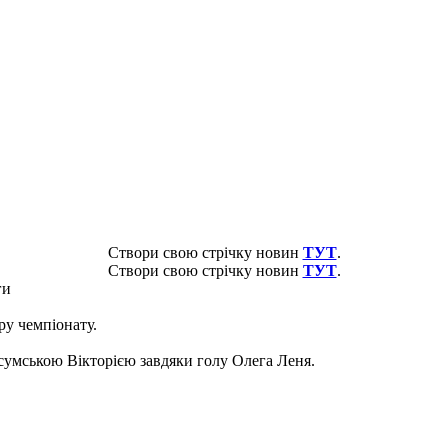
Створи свою стрічку новин
ТУТ
.
Створи свою стрічку новин
ТУТ
.
ги
уру чемпіонату.
сумською Вікторією завдяки голу Олега Леня.