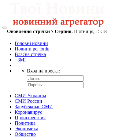
Навігація
Оновлення стрічки
7
Серпня
,
П'ятниця,
15:18
Головні новини
Новини регіонів
Власна стрічка
+ЗМІ
Вход на проект:
СМИ Украины
СМИ России
Зарубежные СМИ
Коронавирус
Происшествия
Политика
Экономика
Общество