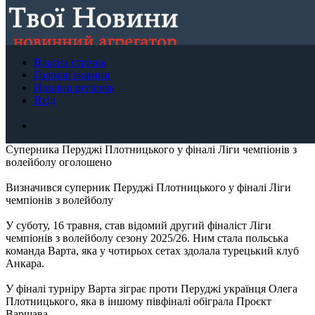
Р
Головні новини
Власна стрічка
Dark mode
Новини регіонів
Головні новини
Власна стрічка
Новини регіонів
+ЗМІ
Вхід
A+
|
Скинути
|
A-
Вхід
Створи свою стрічку новин
ТУТ
.
Створи свою стрічку новин
ТУТ
.
Суперника Перуджі Плотницького у фіналі Ліги чемпіонів з
волейболу оголошено
Визначився суперник Перуджі Плотницького у фіналі Ліги
чемпіонів з волейболу
У суботу, 16 травня, став відомий другий фіналіст Ліги
чемпіонів з волейболу сезону 2025/26. Ним стала польська
команда Варта, яка у чотирьох сетах здолала турецький клуб
Анкара.
У фіналі турніру Варта зіграє проти Перуджі українця Олега
Плотницького, яка в іншому півфіналі обіграла Проєкт
Варшава.