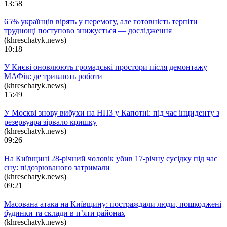
13:58
65% українців вірять у перемогу, але готовність терпіти
труднощі поступово знижується — дослідження
(khreschatyk.news)
10:18
У Києві оновлюють громадські простори після демонтажу
МАФів: де тривають роботи
(khreschatyk.news)
15:49
У Москві знову вибухи на НПЗ у Капотні: під час інциденту з
резервуара зірвало кришку
(khreschatyk.news)
09:26
На Київщині 28-річний чоловік убив 17-річну сусідку під час
сну: підозрюваного затримали
(khreschatyk.news)
09:21
Масована атака на Київщину: постраждали люди, пошкоджені
будинки та склади в п’яти районах
(khreschatyk.news)