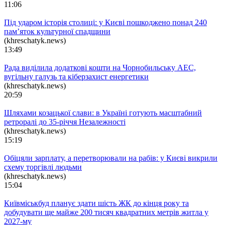
11:06
Під ударом історія столиці: у Києві пошкоджено понад 240
пам’яток культурної спадщини
(khreschatyk.news)
13:49
Рада виділила додаткові кошти на Чорнобильську АЕС,
вугільну галузь та кіберзахист енергетики
(khreschatyk.news)
20:59
Шляхами козацької слави: в Україні готують масштабний
ретроралі до 35-річчя Незалежності
(khreschatyk.news)
15:19
Обіцяли зарплату, а перетворювали на рабів: у Києві викрили
схему торгівлі людьми
(khreschatyk.news)
15:04
Київміськбуд планує здати шість ЖК до кінця року та
добудувати ще майже 200 тисяч квадратних метрів житла у
2027-му