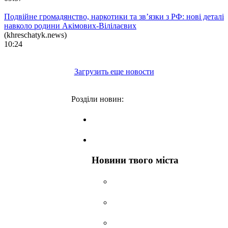
Подвійне громадянство, наркотики та зв’язки з РФ: нові деталі
навколо родини Акімових-Вілілаєвих
(khreschatyk.news)
10:24
Загрузить еще новости
Розділи новин:
Головні новини
Власна стрічка новин
Новини твого міста
Київ
Львів
Одеса