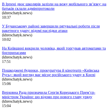
В Ірпені двоє школярів залізли на вежу мобільного зв’язку: на
батьків склали адмінпротоколи
(khreschatyk.news)
10:37
У Бучанському районі завершили рятувальні роботи після
ракетного удару: відомі наслідки атаки
(khreschatyk.news)
10:02
На Київщині викрили чоловіка, який торгував автоматами та
боєприпасами
(khreschatyk.news)
17:51
Пошкоджені будинки, прокуратура й кінотеатр «Київська
Русь»: який вигляд має місце російського удару в Києві
(khreschatyk.news)
15:06
Верховна Рада призначила Сергія Корецького Прем’єр-
міністром України: що відомо про нового главу уряду
(khreschatyk.news)
15:04