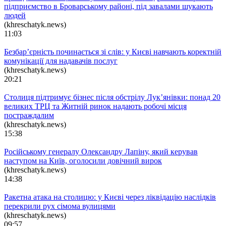
підприємство в Броварському районі, під завалами шукають
людей
(khreschatyk.news)
11:03
Безбар’єрність починається зі слів: у Києві навчають коректній
комунікації для надавачів послуг
(khreschatyk.news)
20:21
Столиця підтримує бізнес після обстрілу Лук’янівки: понад 20
великих ТРЦ та Житній ринок надають робочі місця
постраждалим
(khreschatyk.news)
15:38
Російському генералу Олександру Лапіну, який керував
наступом на Київ, оголосили довічний вирок
(khreschatyk.news)
14:38
Ракетна атака на столицю: у Києві через ліквідацію наслідків
перекрили рух сімома вулицями
(khreschatyk.news)
09:57