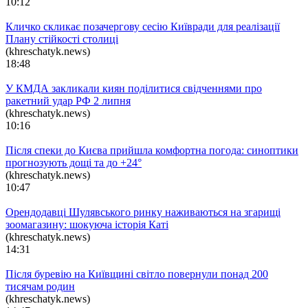
10:12
Кличко скликає позачергову сесію Київради для реалізації
Плану стійкості столиці
(khreschatyk.news)
18:48
У КМДА закликали киян поділитися свідченнями про
ракетний удар РФ 2 липня
(khreschatyk.news)
10:16
Після спеки до Києва прийшла комфортна погода: синоптики
прогнозують дощі та до +24°
(khreschatyk.news)
10:47
Орендодавці Шулявського ринку наживаються на згарищі
зоомагазину: шокуюча історія Каті
(khreschatyk.news)
14:31
Після буревію на Київщині світло повернули понад 200
тисячам родин
(khreschatyk.news)