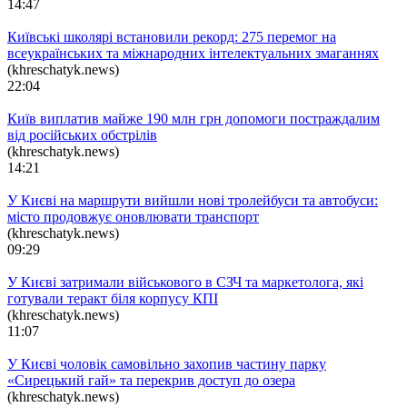
14:47
Київські школярі встановили рекорд: 275 перемог на
всеукраїнських та міжнародних інтелектуальних змаганнях
(khreschatyk.news)
22:04
Київ виплатив майже 190 млн грн допомоги постраждалим
від російських обстрілів
(khreschatyk.news)
14:21
У Києві на маршрути вийшли нові тролейбуси та автобуси:
місто продовжує оновлювати транспорт
(khreschatyk.news)
09:29
У Києві затримали військового в СЗЧ та маркетолога, які
готували теракт біля корпусу КПІ
(khreschatyk.news)
11:07
У Києві чоловік самовільно захопив частину парку
«Сирецький гай» та перекрив доступ до озера
(khreschatyk.news)