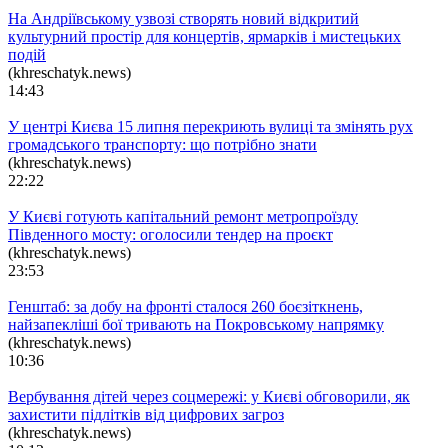
На Андріївському узвозі створять новий відкритий
культурний простір для концертів, ярмарків і мистецьких
подій
(khreschatyk.news)
14:43
У центрі Києва 15 липня перекриють вулиці та змінять рух
громадського транспорту: що потрібно знати
(khreschatyk.news)
22:22
У Києві готують капітальний ремонт метропроїзду
Південного мосту: оголосили тендер на проєкт
(khreschatyk.news)
23:53
Генштаб: за добу на фронті сталося 260 боєзіткнень,
найзапекліші бої тривають на Покровському напрямку
(khreschatyk.news)
10:36
Вербування дітей через соцмережі: у Києві обговорили, як
захистити підлітків від цифрових загроз
(khreschatyk.news)