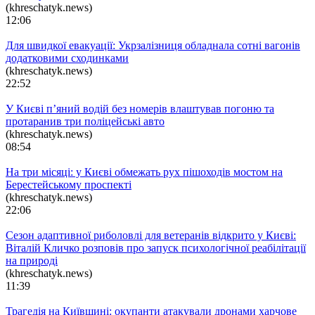
(khreschatyk.news)
12:06
Для швидкої евакуації: Укрзалізниця обладнала сотні вагонів
додатковими сходинками
(khreschatyk.news)
22:52
У Києві п’яний водій без номерів влаштував погоню та
протаранив три поліцейські авто
(khreschatyk.news)
08:54
На три місяці: у Києві обмежать рух пішоходів мостом на
Берестейському проспекті
(khreschatyk.news)
22:06
Сезон адаптивної риболовлі для ветеранів відкрито у Києві:
Віталій Кличко розповів про запуск психологічної реабілітації
на природі
(khreschatyk.news)
11:39
Трагедія на Київщині: окупанти атакували дронами харчове