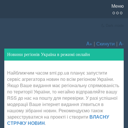
Меню
Dark mode
A+
|
Скинути
|
A-
Новини регіонів Україна в режимі онлайн
Найближчим часом smi.pp.ua планує запустити
сервіс агрегатора новин по всім регіоном України.
Якщо Ваше видання має регіональну спрямованість
по території України, то негайно відправляйте вашу
RSS до нас на пошту для перевірки. У разі успішної
модерації Ваше інтернет видання з'явиться в
нашому зібранні новин. Рекомендуємо також
зареєструватися на проекті і створити
ВЛАСНУ
СТРІЧКУ НОВИН
.