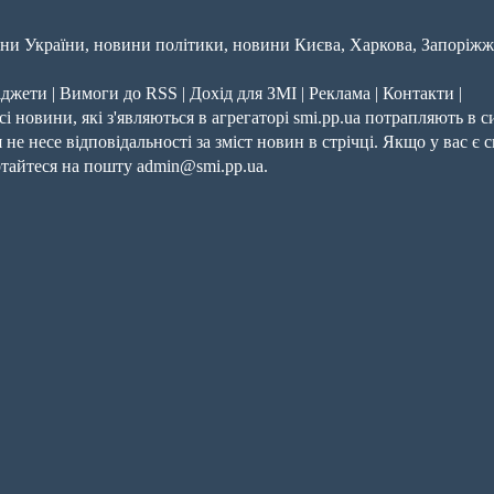
и України, новини політики, новини Києва, Харкова, Запоріжж
іджети
|
Вимоги до RSS
|
Дохід для ЗМІ
|
Реклама
|
Контакти
|
і новини, які з'являються в агрегаторі smi.pp.ua потрапляють в 
 не несе відповідальності за зміст новин в стрічці. Якщо у вас є 
ертайтеся на пошту
admin@smi.pp.ua
.