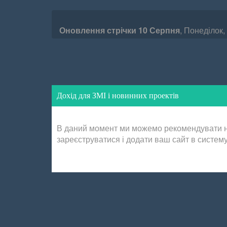
Оновлення стрічки
10
Серпня
,
Понеділок,
Дохід для ЗМІ і новинних проектів
В даний момент ми можемо рекомендувати 
зареєструватися і додати ваш сайт в систем