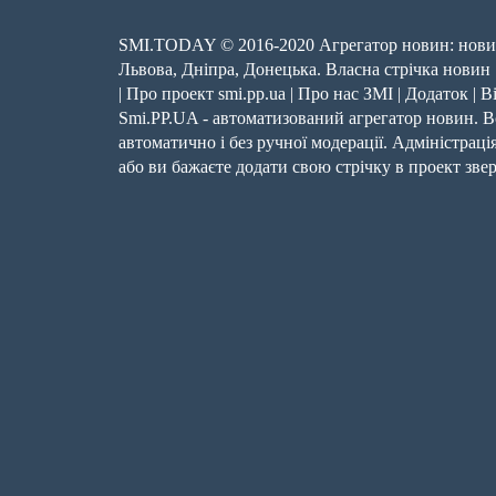
SMI.TODAY © 2016-2020 Агрегатор новин: новин
Львова, Дніпра, Донецька. Власна стрічка новин
|
Про проект smi.pp.ua
|
Про нас ЗМІ
|
Додаток
|
В
Smi.PP.UA - автоматизований агрегатор новин. Вс
автоматично і без ручної модерації. Адміністрація
або ви бажаєте додати свою стрічку в проект зв