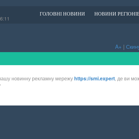
ГОЛОВНІ НОВИНИ
НОВИНИ РЕГІОНІ
6:11
A+
|
Скин
нашу новинну рекламну мережу
https://smi.expert
, де ви мо
у