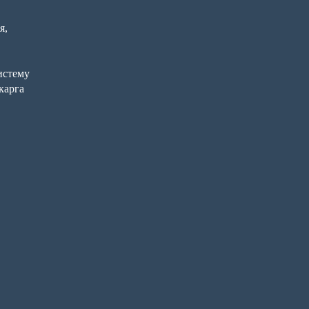
я,
систему
скарга